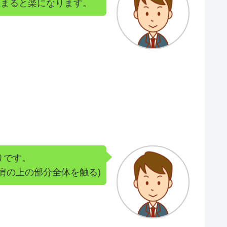
温まると楽になります。
りです。
ら肩の上の部分全体を触る)