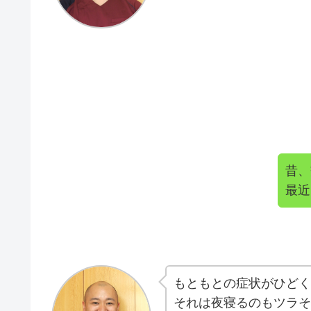
昔、
最近
もともとの症状がひどく
それは夜寝るのもツラそ